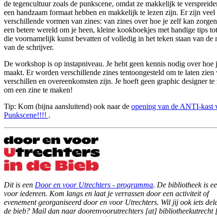
de tegencultuur zoals de punkscene, omdat ze makkelijk te verspreiden
een handzaam formaat hebben en makkelijk te lezen zijn. Er zijn veel
verschillende vormen van zines: van zines over hoe je zelf kan zorge
een betere wereld om je heen, kleine kookboekjes met handige tips tot
die voornamelijk kunst bevatten of volledig in het teken staan van de
van de schrijver.
De workshop is op instapniveau. Je hebt geen kennis nodig over hoe 
maakt. Er worden verschillende zines tentoongesteld om te laten zien
verschillen en overeenkomsten zijn. Je hoeft geen graphic designer te 
om een zine te maken!
Tip: Kom (bijna aansluitend) ook naar de
opening van de ANTI-kast 
Punkscene!!!!
.
Dit is een
Door en voor Utrechters - programma
. De bibliotheek is e
voor iedereen. Kom langs en laat je verrassen door een activiteit of
evenement georganiseerd door en voor Utrechters. Wil jij ook iets del
de bieb? Mail dan naar
doorenvoorutrechters [at] bibliotheekutrecht 