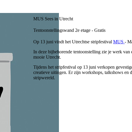
MUS Sees in Utrecht
Tentoonstellingswand 2e etage - Gratis
Op 13 juni vindt het Utrechtse stripfestival
MUS
- M
In deze bijbehorende tentoonstelling zie je werk van
mooie Utrecht.
Tijdens het stripfestival op 13 juni verkopen gevesti
creatieve uitingen. Er zijn workshops, talkshows en
stripwereld.