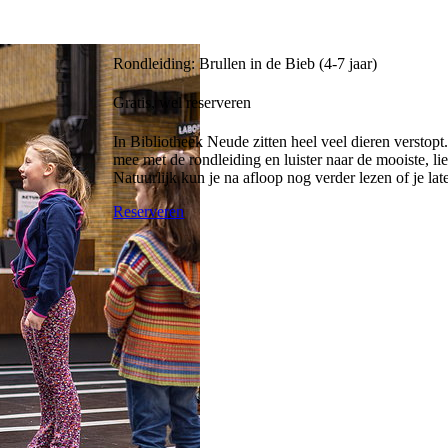
Rondleiding: Brullen in de Bieb (4-7 jaar)
Gratis, wel reserveren
In Bibliotheek Neude zitten heel veel dieren verstop
mee met de rondleiding en luister naar de mooiste, lie
Natuurlijk kun je na afloop nog verder lezen of je lat
Reserveren