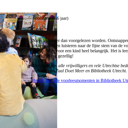
Voorlezen (4-6 jaar)
Gratis
Niets lekkerder dan voorgelezen worden. Ontsnappe
lekkere stoel en luisteren naar de fijne stem van de 
Voorlezen is voor een kind heel belangrijk. Het is l
voorlezen erg gezellig!
Met dank aan alle vrijwilligers en vele Utrechtse be
initiatief van Taal Doet Meer en Bibliotheek Utrecht.
Bekijk hier alle voorleesmomenten in Bibliotheek Ut