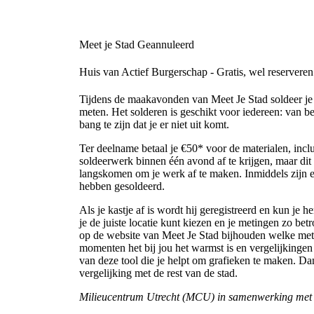
Meet je Stad
Geannuleerd
Huis van Actief Burgerschap - Gratis, wel reserveren
Tijdens de maakavonden van Meet Je Stad soldeer je j
meten. Het solderen is geschikt voor iedereen: van be
bang te zijn dat je er niet uit komt.
Ter deelname betaal je €50* voor de materialen, inclu
soldeerwerk binnen één avond af te krijgen, maar di
langskomen om je werk af te maken. Inmiddels zijn e
hebben gesoldeerd.
Als je kastje af is wordt hij geregistreerd en kun je h
je de juiste locatie kunt kiezen en je metingen zo be
op de website van Meet Je Stad bijhouden welke meti
momenten het bij jou het warmst is en vergelijking
van deze tool die je helpt om grafieken te maken. D
vergelijking met de rest van de stad.
Milieucentrum Utrecht (MCU) in samenwerking m