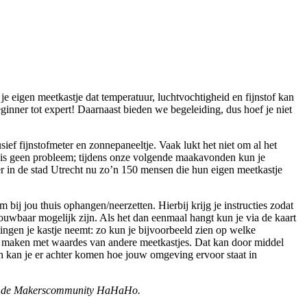
e eigen meetkastje dat temperatuur, luchtvochtigheid en fijnstof kan
ginner tot expert! Daarnaast bieden we begeleiding, dus hoef je niet
sief fijnstofmeter en zonnepaneeltje. Vaak lukt het niet om al het
t is geen probleem; tijdens onze volgende maakavonden kun je
r in de stad Utrecht nu zo’n 150 mensen die hun eigen meetkastje
em bij jou thuis ophangen/neerzetten. Hierbij krijg je instructies zodat
trouwbaar mogelijk zijn. Als het dan eenmaal hangt kun je via de kaart
ngen je kastje neemt: zo kun je bijvoorbeeld zien op welke
en maken met waardes van andere meetkastjes. Dat kan door middel
an kan je er achter komen hoe jouw omgeving ervoor staat in
et de Makerscommunity HaHaHo.