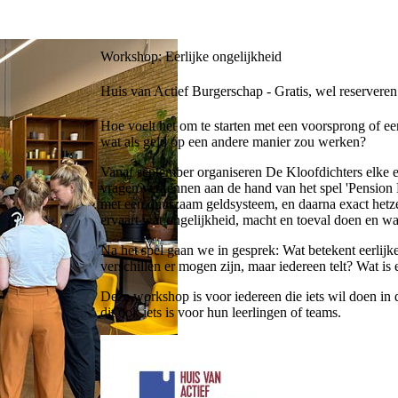
Workshop: Eerlijke ongelijkheid
Huis van Actief Burgerschap - Gratis, wel reserveren
Hoe voelt het om te starten met een voorsprong of e
wat als geld op een andere manier zou werken?
Vanaf september organiseren De Kloofdichters elke 
vragen verkennen aan de hand van het spel 'Pension 
met een duurzaam geldsysteem, en daarna exact hetze
ervaart wat ongelijkheid, macht en toeval doen en wat
Na het spel gaan we in gesprek: Wat betekent eerlijk
verschillen er mogen zijn, maar iedereen telt? Wat i
Deze workshop is voor iedereen die iets wil doen in d
dit ook iets is voor hun leerlingen of teams.