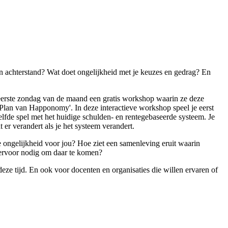
en achterstand? Wat doet ongelijkheid met je keuzes en gedrag? En
eerste zondag van de maand een gratis workshop waarin ze deze
Plan van Happonomy'. In deze interactieve workshop speel je eerst
lfde spel met het huidige schulden- en rentegebaseerde systeem. Je
 er verandert als je het systeem verandert.
e ongelijkheid voor jou? Hoe ziet een samenleving eruit waarin
s ervoor nodig om daar te komen?
eze tijd. En ook voor docenten en organisaties die willen ervaren of