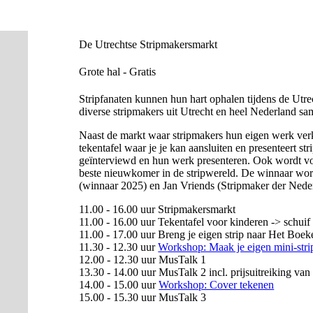
De Utrechtse Stripmakersmarkt
Grote hal - Gratis
Stripfanaten kunnen hun hart ophalen tijdens de Utr
diverse stripmakers uit Utrecht en heel Nederland sa
Naast de markt waar stripmakers hun eigen werk verk
tekentafel waar je je kan aansluiten en presenteert 
geïnterviewd en hun werk presenteren. Ook wordt voo
beste nieuwkomer in de stripwereld. De winnaar wor
(winnaar 2025) en Jan Vriends (Stripmaker der Nede
11.00 - 16.00 uur Stripmakersmarkt
11.00 - 16.00 uur Tekentafel voor kinderen -> schuif
11.00 - 17.00 uur Breng je eigen strip naar Het Boe
11.30 - 12.30 uur
Workshop: Maak je eigen mini-stri
12.00 - 12.30 uur MusTalk 1
13.30 - 14.00 uur MusTalk 2 incl. prijsuitreiking v
14.00 - 15.00 uur
Workshop: Cover tekenen
15.00 - 15.30 uur MusTalk 3