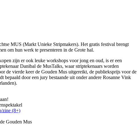
echtse MUS (Markt Unieke Stripmakers). Het gratis festival brengt
men om hun werk te presenteren in de Grote hal.
open zijn er ook leuke workshops voor jong en oud, is er een
striptekenaar Danibal de MusTalks, waar striptekenaars worden
r de vierde keer de Gouden Mus uitgereikt, de publieksprijs voor de
dt bepaald door een jury bestaande uit onder andere Rosanne Vink
rlanden).
 aan!
kenspektakel
p/zine (8+)
an de Gouden Mus