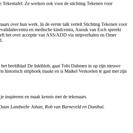
e Tekentafel. Ze werken ook voor de stichting Tekenen voor
naars over hun werk. In de eerste talk vertelt Stichting Tekenen voor
evalidatiecentra en medische kindcentra, Anouk van Esch spreekt
eeft het over acceptie van ASS/ADD via stripverhalen en Omer
d.
a het beeldblad De Inktblob, gaat Tobi Dahmen in op zijn nieuwe
en historisch stripboek maakt en is Maikel Verkoelen te gast met zijn
.
 je inspireren en maak kennis met de tekenaars.
rs Daan Landwehr Johan, Rob van Barneveld en Danibal.