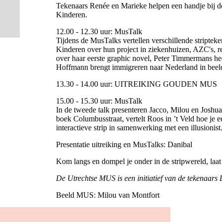
Tekenaars Renée en Marieke helpen een handje bij d
Kinderen.
12.00 - 12.30 uur: MusTalk
Tijdens de MusTalks vertellen verschillende stripteke
Kinderen over hun project in ziekenhuizen, AZC's, r
over haar eerste graphic novel, Peter Timmermans h
Hoffmann brengt immigreren naar Nederland in beel
13.30 - 14.00 uur: UITREIKING GOUDEN MUS
15.00 - 15.30 uur: MusTalk
In de tweede talk presenteren Jacco, Milou en Joshu
boek Columbusstraat, vertelt Roos in ’t Veld hoe je e
interactieve strip in samenwerking met een illusionist
Presentatie uitreiking en MusTalks: Danibal
Kom langs en dompel je onder in de stripwereld, laat
De Utrechtse MUS is een initiatief van de tekenaa
Beeld MUS: Milou van Montfort