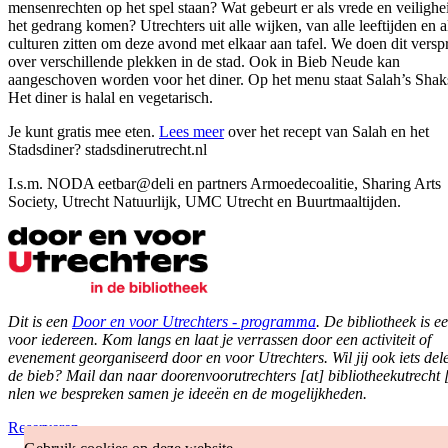
mensenrechten op het spel staan? Wat gebeurt er als vrede en veilighe
het gedrang komen? Utrechters uit alle wijken, van alle leeftijden en a
culturen zitten om deze avond met elkaar aan tafel. We doen dit versp
over verschillende plekken in de stad. Ook in Bieb Neude kan
aangeschoven worden voor het diner. Op het menu staat Salah’s Shak
Het diner is halal en vegetarisch.
Je kunt gratis mee eten.
Lees meer
over het recept van Salah en het
Stadsdiner? stadsdinerutrecht.nl
I.s.m. NODA eetbar@deli en partners Armoedecoalitie, Sharing Arts
Society, Utrecht Natuurlijk, UMC Utrecht en Buurtmaaltijden.
Dit is een
Door en voor Utrechters - programma
. De bibliotheek is e
voor iedereen. Kom langs en laat je verrassen door een activiteit of
evenement georganiseerd door en voor Utrechters. Wil jij ook iets del
de bieb? Mail dan naar
doorenvoorutrechters [at] bibliotheekutrecht 
nl
en we bespreken samen je ideeën en de mogelijkheden.
Reserveren