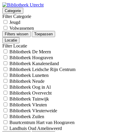
Categorie
Filter Categorie
Jeugd
Volwassenen
Filters wissen
Toepassen
Locatie
Filter Locatie
Bibliotheek De Meern
Bibliotheek Hoograven
Bibliotheek Kanaleneiland
Bibliotheek Leidsche Rijn Centrum
Bibliotheek Lunetten
Bibliotheek Neude
Bibliotheek Oog in Al
Bibliotheek Overvecht
Bibliotheek Tuinwijk
Bibliotheek Vleuten
Bibliotheek Vleuterweide
Bibliotheek Zuilen
Buurtcentrum Hart van Hoograven
Landhuis Oud Amelisweerd