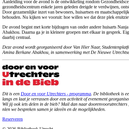
Aanleiding voor de avond is de ontwikkeling rondom Gezondheidsce
gezondheidscentrum enkele jaren geleden dreigde te verdwijnen, ontst
Door gezamenlijke inzet van bewoners, huisartsen en maatschappelijke
behouden. Nu kijken we vooruit: hoe willen we dat deze plek eruitzie
De avond begint met korte bijdragen van onder andere huisarts Nan
Abakhou. Daarna ga je in kleinere groepen met elkaar in gesprek. Eig
daarbij centraal.
Deze avond wordt georganiseerd door Van Hier Naar, Studentenplatfor
Amina Berkane Abakhou, in samenwerking met De Nieuwe Utrechtse
Dit is een
Door en voor Utrechters - programma
. De bibliotheek is 
langs en laat je verrassen door een activiteit of evenement georganis
Wil jij ook iets delen in de bieb? Mail dan naar
doorenvoorutrechters [
nl
en we bespreken samen je ideeën en de mogelijkheden.
Reserveren
© 2026 Bibliotheek Utrecht