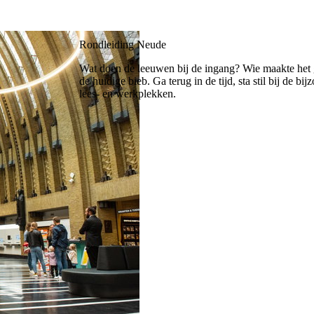
Rondleiding Neude
Wat doen de leeuwen bij de ingang? Wie maakte het 
de huidige bieb. Ga terug in de tijd, sta stil bij de bi
lees- en werkplekken.